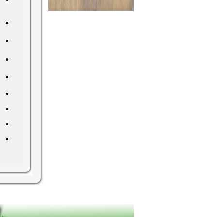
م
س
م
ر
ن
ر
ر
ر
ر