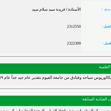
ــــم :
الأستاذة / فريدة سيد سلام سيد
2312550
لعمل :
2322309
عمل :
العلمية
كالوريوس سياحه وفنادق من جامعة الفيوم بتقدير عام جيد جداً عام ١٩٩٩ م .
 القيادية السابقة