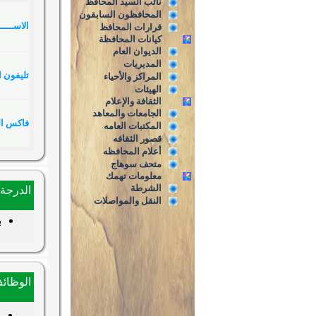
نائب السيد المحافظ
المحافظون السابقون
الاســـــ
قرارات المحافظ
كيانات المحافظة
الديوان العام
المديريات
تليفون ا
المراكز والأحياء
الهيئات
الثقافة والإعلام
الجامعات والمعاهد
فاكس ال
المكتبات العامه
قصور الثقافه
أعلام المحافظه
متحف سوهاج
معلومات تهمك
الشرطة
الدرجة 
النقل والمواصلات
ب
الوظائف