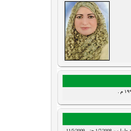
مدير مركز المعلومات ودعم اتخاذ القرار - الوحدة المحلية لمركز ومدينة طما من 1/7/2008 حتي 11/5/2009