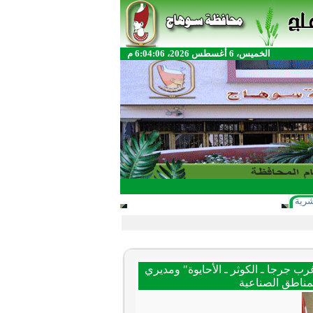
الخميس، 6 أغسطس 2026، 6:04:06 م
شرية
 جرجا ـ الكوثر ـ الأحايوة" ومديري
مناطق الصناعية