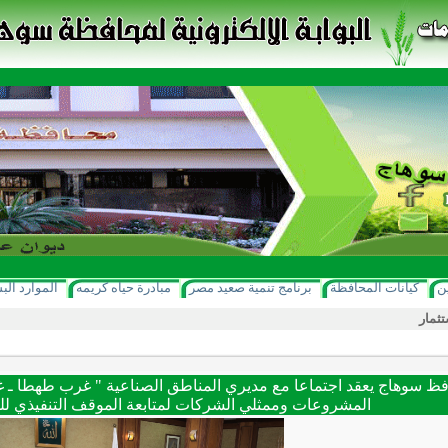
ن
كيانات المحافظة
برنامج تنمية صعيد مصر
مبادرة حياه كريمه
الموارد الب
تثمار
ظ سوهاج يعقد اجتماعا مع مديري المناطق الصناعية " غرب طهطا ـ غرب
المشروعات وممثلي الشركات لمتابعة الموقف التنفيذي لل