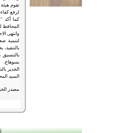
تقوم هيئة 
لرفع كفاءة
كما أكد "
المحافظ ل
وانتهى الا
لتنمية صع
بالتنفيذ، 
بالتنسيق م
بسوهاج
.
الجدير بال
السيد المح
مصدر الخبر