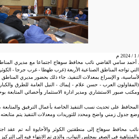
 أحمد سامي القاضي نائب محافظ سوهاج اجتماعا مع مديري المناطق
لتي تواجه المناطق الصناعية الأربعة (غرب طهطا - غرب جرجا - الكوثر - 
لأساسية، و الإسراع بمعدلات التنفيذ، جاء ذلك بحضور مديري المناط
لمقاولون العرب - حسن علام - إيماك - النيل العامة للطرق والكباري
مكتب صبور الاستشاري ومدير ادارة الاستثمار وأخصائي المتابعة بوحدة
 المحافظ على تحديث نسب التنفيذ الخاصة بأعمال الترفيق والمتابعة
وضع جدول زمني واضح ومحدد للتوريدات ومعدلات التنفيذ يتم متابعته
نائب محافظ سوهاج إلى منطقتين الكوثر والأحايوة أنه تم عقد ا
المتناهية في الصغر بمجلس النواب، والذي تم الانتهاء فيه إلى التركي