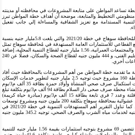
وتابعت السعيد أن تلك المعلومات التي تتضمنها الخطة تساعد المواطن على متابعة المشروعات في محافظته أو مدينته 
أو قريته، الأمر الذي يساهم في دمج المواطن في منظومتي التخطيط والمتابعة، موضحة أن أهداف خطة المواطن تبرز 
من خلال 4 أهداف رئيسة وهي توطين أهداف التنمية المستدامة مع تعزيز الشفافية والمساءلة إلي جانب تفعيل 
وأشارت السعيد إلي الاستثمارات العامة المُوجهة لمُحافظة سوهاج في خطة 2021/20 والتي بلغت 5.8مليار جنيه بنسبة 
زيادة 48.7 % عن خطة 2020/19 موضحة أن التوزيع القطاعي للاستثمارات العامة المستهدفة في مُحافظة سوهاج تمثل 
في توجيه 2.5 مليار جنيه لقطاع الاسكان والمرافق والمجتمعات العمرانية، 1.56 مليار جنيه لقطاع التنمية المحلية، إضافة 
إلي 494.6 مليون جنيه لقطاع التربية والتعليم والتعليم الفنى، و 444 مليون جنيه لقطاع الصحة والسكان، فضلًا عن 240 
.
واستعرض تقرير وزارة التخطيط والتنمية الاقتصادية ما تقدمه خطة المواطن من أهم المشروعات بالمحافظة حيث أفاد 
التقرير انه في مجال خدمات الإسكان تتضمن الخطة 160 مشروع حيث توجيه 2.5 مليار جنيه لتطوير خدمات الإسكان 
والمرافق والمجتمعات العمرانية تتضمن مشروعات استكمال صرف صحي المنشأة وأولاد حمزة بطاقة 35 ألف م3/يوم 
(مبادرة حياة كريمة) بتكلفة تبلغ 143 مليون جنيه، إنشاء محطة صرف صحى دار السلام بطاقة 94 ألف م3/يوم بتكلفة تبلغ 
150 مليون جنيه، وإنشاء محطة صرف صحى ساقلتة وعدد 7 قرى تابعة بطاقة 15 ألف م3/يوم (مبادرة حياة كريمة) 
بتكلفة 176 مليون جنيه مع استكمال تطوير مناطق عشوائية بمحافظة سوهاج بتكلفة 200 مليون جنيه ومشروع توسعات 
محطة مياه سوهاج غرب بتكلفة 200 مليون جنيه، كما تناول التقرير أهم المستهدفات التنموية في خطة 2021/20 في 
مجال الاسكان وتتمثل في توجيه نحو 1.76 مليار جنيه لخدمات مياه الشرب والصرف الصحي، توجيه 345.2 مليون جنيه 
وفي مجال التنمية المحلية أفاد التقرير أن الخطة تتضمن 69 مشروع بتوجيه استثمارات بقيمة 1.56 مليار جنيه للتنمية 
المحلية حيث تتمثل المشروعات في مشروعات النقل والمواصلات وإنشاء كباري علوية بتكلفة 41.6مليون جنيه، 