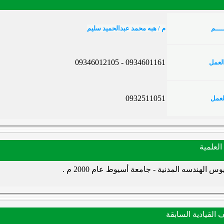
ــــــم
م / هبه محمد عبدالحميد سليم
0934601161 - 09346012105
ن العمل
0932511051
العمل
العلمية
وس الهندسه المدنية - جامعة أسيوط عام 2000 م .
 القيادية السابقة