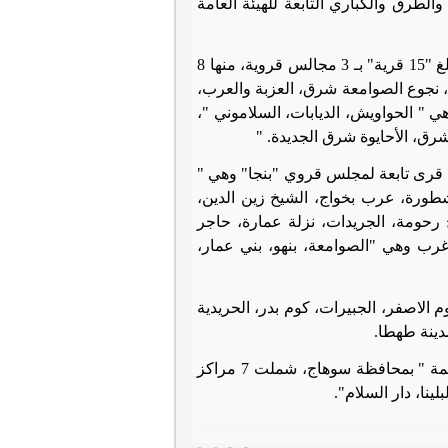
طرق والكباري التابعة للهيئة العامة
وأشار المحافظ إلى أن عدد القرى المستهدفة من المرحلة الثانية بمركز أخميم بلغ "15 قرية" بـ 3 مجالس قروية، منها 8
، نجوع الصوامعة شرق، العزبة والعرب،
روي الحواويش وهي " الحواويش، الديابات، السلاموني "،
" .
فيما بلغ عدد القرى المستهدفة بمركز "طهطا" 29 قرية بـ 5 وحدات قروية، منها 3 قرى تابعة لمجلس قروي "بنجا" وهي "
"شطورة" هي "شطورة، عرب بخواج، الشيخ زين الدين،
الشيخ رحومة، الجريدات، نزلة عمارة، حاجر
بمجلس قروي الصوامعة غرب وهي "الصوامعة، بنهو، بني عمار،
لكوم الاصفر، الجبيرات، كوم بدر، الحريدية
مدينة طهطا
.
حياة كريمة " بمحافظة سوهاج، شملت 7 مراكز