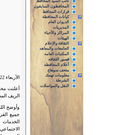
نائب السيد المحافظ
المحافظون السابقون
قرارات المحافظ
كيانات المحافظة
الديوان العام
المديريات
المراكز والأحياء
الهيئات
الثقافة والإعلام
الجامعات والمعاهد
المكتبات العامه
قصور الثقافه
أعلام المحافظه
متحف سوهاج
معلومات تهمك
الأربعاء 6/4/2022م
الشرطة
النقل والمواصلات
أعلنت محاف
الريف المصري
وأوضح الل
جميع القر
الخدمات ا
الاجتماعي،