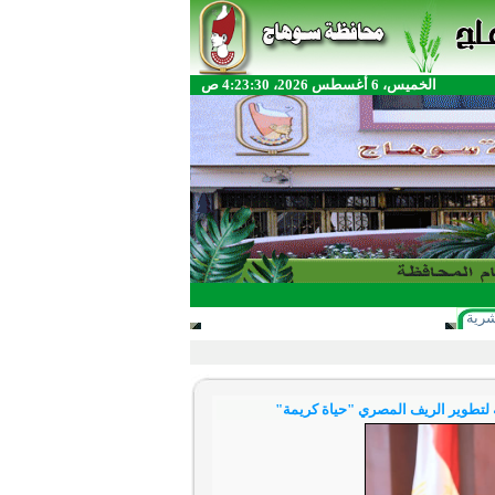
الخميس، 6 أغسطس 2026، 4:23:30 ص
شرية
ة لتطوير الريف المصري "حياة كريمة"