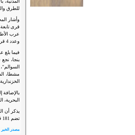
المدنية، ب
للطرق وال
قرى تابعة 
وعدد 4 قرى تابعة لمجلس قروي الكولة وهي " الكولة، العيساوية شرق، الأحايوة شرق، الأحايوة شرق الجديدة
الخزندارية
البحرية، ا
يذكر أن ال
تضم 181 قرية و1123 نجع وتابع بمراكز " طما، المراغة، ساقلتة، المنشاة، جرجا، البلينا، دار السلام".
مصدر الخبر