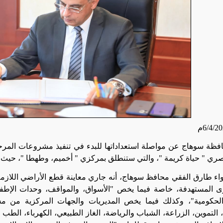
ظة سوهاج عن مواصلة استعداداتها للبدء في تنفيذ مشروعات المرحلة 
 " حياة كريمة "، والتي ستنطلق بمركزي " أخميم، وطهطا "، حيث تستهدف 44 قرية و 184
واء طارق الفقي محافظ سوهاج، أنه جاري معاينة قطع الأراضي اللاز
ى المستهدفة، خاصة فيما يخص "الأسواق، والمواقف، وحدات الإطفا
لحكومية"، وكذلك فيما يخص المديريات والجهات المركزية من 
 التموين، الزراعة، الشباب والرياضة، الغاز الطبيعي، الكهرباء، الطب 