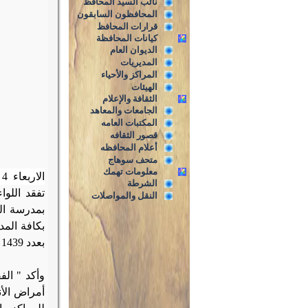
نائب السيد المحافظ
المحافظون السابقون
قرارات المحافظ
كيانات المحافظة
الديوان العام
المديريات
المراكز والأحياء
الهيئات
الثقافة والإعلام
الجامعات والمعاهد
المكتبات العامه
قصور الثقافه
أعلام المحافظه
متحف سوهاج
معلومات تهمك
الاربعاء
4 /11/2020
الشرطة
تفقد اللو
النقل والمواصلات
بعدد 1439 مدرسة بنطاق محافظة سوهاج.
وأكد " الف
أمراض الأن