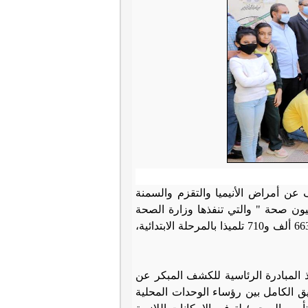
 عن أمراض الأنيميا والتقزم والسمنة
نصر الابتدائية بطهطا، وذلك ضمن أعمال المبادرة الرئاسية " 100 مليون صحة " والتي تنفذها وزارة الصحة
بكافة المدارس الابتدائية على مستوى الجمهورية، والتي تستهدف الكشف على 663 ألف و710 تلميذا بالمرحلة الابتدائية،
ذ المبادرة الرئاسية للكشف المبكر عن
سيق الكامل بين رؤساء الوحدات المحلية