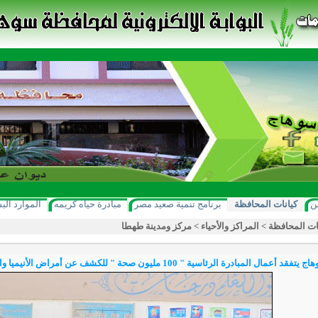
ن
كيانات المحافظة
برنامج تنمية صعيد مصر
مبادرة حياه كريمه
الموارد الب
ات المحافظة
>
المراكز والأحياء
>
مركز ومدينة طهطا
رة الرئاسية " 100 مليون صحة " للكشف عن أمراض الأنيميا والتقزم والسمنة لطلاب المرحلة الابتدائية بطهطا