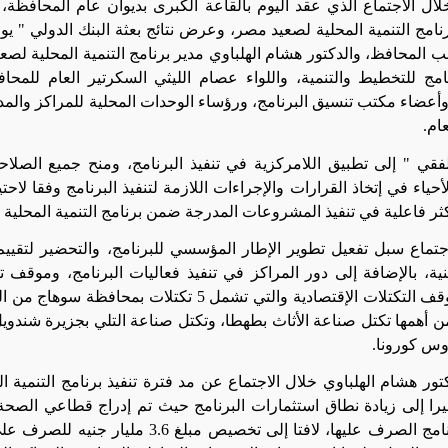
ال الاجتماع الذي عقد اليوم بالقاعة الكبرى بديوان عام المحافظة،
ب المحافظ، والدكتور هشام الهلباوي مدير برنامج التنمية المحلية لصعي
نامج للتخطيط والتنمية، واللواء عصام الليثي السكرتير العام للم
أعضاء مكتب تنسيق البرنامج، ورؤساء الوحدات المحلية للمراكز والمدن 
عام
.
فقي " إلى تطبيق اللامركزية في تنفيذ البرنامج، ومنح جميع الصلاح
أحياء في إتخاذ القرارات والإجراءات اللازمة لتنفيذ البرنامج وفقا لا
كثر فاعلية في تنفيذ المشروعات المدرجة ضمن برنامج التنمية المحلية خ
جتماع سبل تفعيل تطوير الإطار المؤسسي للبرنامج، والتحضير لتقييم
نية، بالإضافة إلى دور المراكز في تنفيذ فعاليات البرنامج، وموقف ت
وعرض موقف التكتلات الإقتصادية والتي تشمل 5 تكت
ن أهمها تكتل صناعة الأثاث بطهطا، وتكتل صناعة التلي بجزيرة شندو
وس كورونا
.
تور هشام الهلباوي خلال الاجتماع عن مد فترة تنفيذ برنامج التنمية 
 مشيرا إلى زيادة نطاق استثمارات البرنامج حيث تم إدراج قطاعي الصح
يمكن للبرنامج الصرف عليها، لافتا إلى تخص