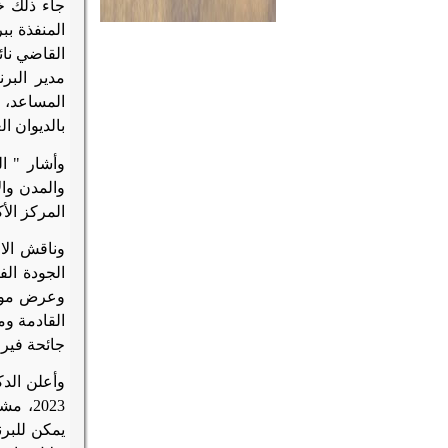
جاء ذلك خل
القاضي نائ
مدير البر
المساعد، و
بالديوان ال
وأشار " ال
والمدن وال
المركز الأ
وناقش الا
الجودة الف
القادمة وم
جائحة فير
وأعلن الدك
2023،