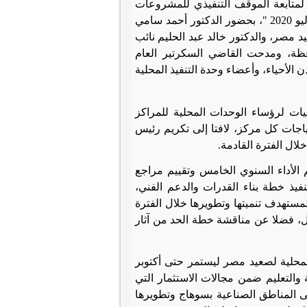
 لمتابعة الموقف التنفيذي للمشروعات
المنفذة ببرنامج التنمية المحلية لصعيد مصر، وعرض نتائج بعثة البنك الدولي " يوليو 2020 "، بحضور الدكتور أحمد سامي
د مصر، والدكتور خالد عبد الحليم نائب
حافظة، ومدحت القاضي السكرتير العام
الأحياء، وأعضاء وحدة التنفيذ المحلية
يات لرؤساء الوحدات المحلية للمراكز
حتياجات كل مركز، لافتا إلى تكريم رئيس
لال الفترة القادمة
.
 الأداء السنوي الخامس وتقييم مراجع
نفيذ خطة بناء القدرات والدعم الفني،
لات بمحافظة سوهاج من المستهدف تنميتها وتطويرها خلال الفترة
يل، فضلا عن مناقشة خطة الحد من آثار
المحلية لصعيد مصر ليستمر حتى أكتوبر
ة والتعليم ضمن مجالات الاستثمار التي
يص مبلغ 3.6 مليار جنيه للصرف على المناطق الصناعية بسوهاج وتطويرها