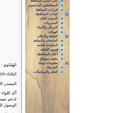
نائب السيد المحافظ
المحافظون السابقون
قرارات المحافظ
كيانات المحافظة
الديوان العام
المديريات
المراكز والأحياء
الهيئات
الثقافة والإعلام
الجامعات والمعاهد
المكتبات العامه
قصور الثقافه
أعلام المحافظه
متحف سوهاج
معلومات تهمك
الهلباوي : مد فترة تن
الشرطة
النقل والمواصلات
الثلاثاء 18/8/2020
المصدر: ا
أكد اللواء
لدعم تنفيذ
الوصول للت