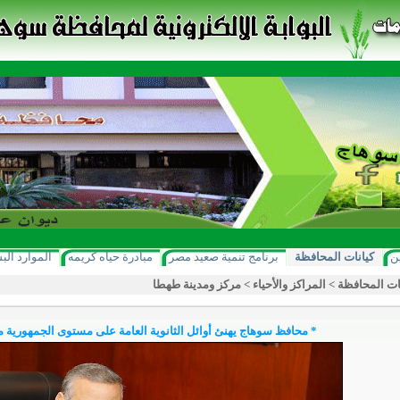
ن
كيانات المحافظة
برنامج تنمية صعيد مصر
مبادرة حياه كريمه
الموارد الب
ات المحافظة
>
المراكز والأحياء
>
مركز ومدينة طهطا
* محافظ سوهاج يهنئ أوائل الثانوية العامة على مستوى الجمهورية م