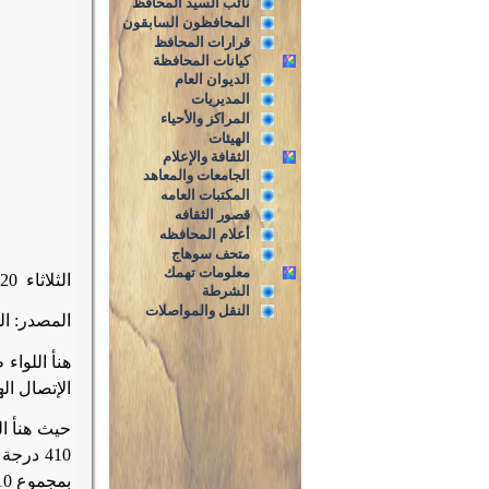
نائب السيد المحافظ
المحافظون السابقون
قرارات المحافظ
كيانات المحافظة
الديوان العام
المديريات
المراكز والأحياء
الهيئات
الثقافة والإعلام
الجامعات والمعاهد
المكتبات العامه
قصور الثقافه
أعلام المحافظه
متحف سوهاج
معلومات تهمك
الثلاثاء
020
الشرطة
النقل والمواصلات
المصدر: ا
هنأ اللواء
الإتصال ال
حيث هنأ ا
410 در