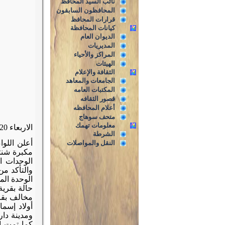
نائب السيد المحافظ
المحافظون السابقون
قرارات المحافظ
كيانات المحافظة
الديوان العام
المديريات
المراكز والأحياء
الهيئات
الثقافة والإعلام
الجامعات والمعاهد
المكتبات العامه
قصور الثقافه
أعلام المحافظه
متحف سوهاج
معلومات تهمك
الاربعاء 17/6/2020
الشرطة
النقل والمواصلات
مكبرة شنته
الوحدات ال
والتأكد م
الوحدة الم
حالة بقرية