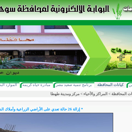
ن
كيانات المحافظة
برنامج تنمية صعيد مصر
مبادرة حياه كريمه
الموارد الب
ات المحافظة
>
المراكز والأحياء
>
مركز ومدينة طهطا
* إزالة 26 حالة تعدي على الأراضي الزراعية وأملاك الدولة