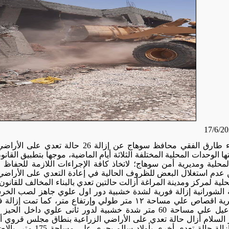
أعلن اللواء طارق الفقي محافظ سوهاج عن إز
ا الوحدات المحلية المختلفة الثلاثة أيام الماضية، موجها بتطبيق القا
محلية ومديرية أمن سوهاج؛ لاتخاذ كافة الإجراءات اللازمة للحفاظ 
ن عدم استغلال البعض للظروف الحالية في إعادة التعدي على الأرا
حلية لمركز ومدينة المراغة أزالت حالتين تعدي بالبناء المخالف للقانو
 الشورانية إزالة فورية لشدة خشبية دور اول علوي جاهز لصب الخرسانة
مخالف بقرية اقصاص علي مساحة ١٢ متر طولي وإرتفاع متر، ك
أولاد إسماعيل على مساحة 60 متر شدة خشبية لدور ثانى علوي
كما تمت إزالة حالة تعدي