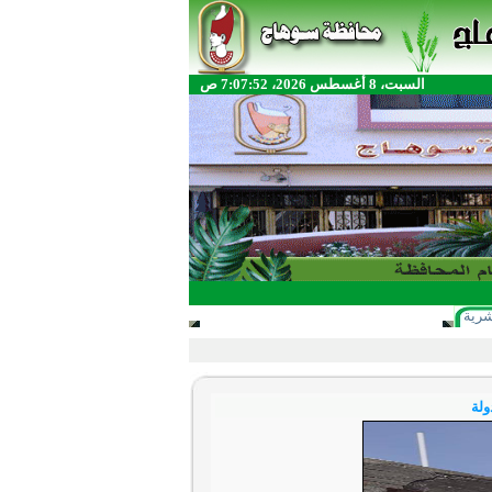
السبت، 8 أغسطس 2026، 7:07:52 ص
شرية