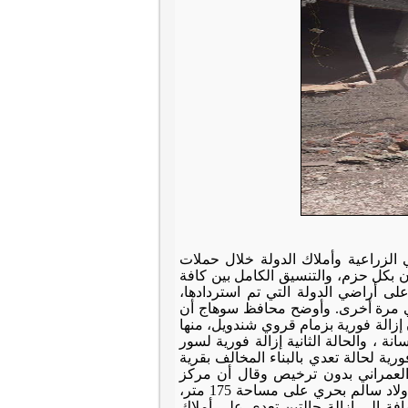
الة 26 حالة تعدي على الأراضي الزراعية وأملاك الدولة خلال حملات
نون بكل حزم، والتنسيق الكامل بين كافة
على أراضي الدولة التي تم استردادها،
ضي مرة أخرى. وأوضح محافظ سوهاج أن
ن إزالة فورية بزمام قروي شندويل، منها
 ، والحالة الثانية إزالة فورية لسور
ما تمت إزالة فورية لحالة تعدي بالبناء المخالف بقرية
 داخل الحيز العمراني بدون ترخيص وقال أن مركز
ومدينة دار السلام أزال حالة تعدي على الأراضي الزراعية بنطاق مجلس قروي أولاد سالم بحري على مساحة 175 متر،
 أخرى بأولاد سالم بحري على مساحة 175 متر، بالإضافة إلى إزالة حالتين تعدي على أملاك