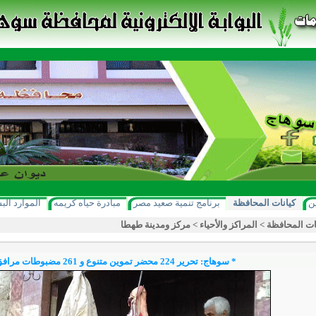
ن
كيانات المحافظة
برنامج تنمية صعيد مصر
مبادرة حياه كريمه
الموارد الب
ات المحافظة
>
المراكز والأحياء
>
مركز ومدينة طهطا
* سوهاج: تحرير 224 محضر تموين متنوع و 261 مضبوطات مرافق خلال اسبوع