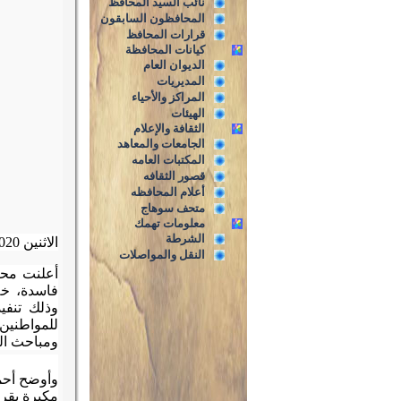
نائب السيد المحافظ
المحافظون السابقون
قرارات المحافظ
كيانات المحافظة
الديوان العام
المديريات
المراكز والأحياء
الهيئات
الثقافة والإعلام
الجامعات والمعاهد
المكتبات العامه
قصور الثقافه
أعلام المحافظه
متحف سوهاج
معلومات تهمك
الشرطة
الاثنين 23/3/2020
النقل والمواصلات
فاسدة، خل
وذلك تنفي
للمواطنين
ومباحث ال