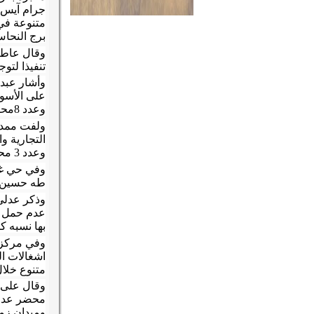
متنوعة في 
برج النحا
تنفيذا لتو
وعدد 8محاضر اشغالات"، وذلك خلال حملة مكبرة لضبط الأسواق بالمدينة
وعدد 3 محاضر ذبح خارج السلخانة، وعدد 4 محاضر إشغال طريق متنوع"، كما تم مصادرة 12 كليو لحوم غير صالحة
طه حسين خ
بها نسبه كس
متنوع خلال
محضر عدم 
وميدان زمزم، و