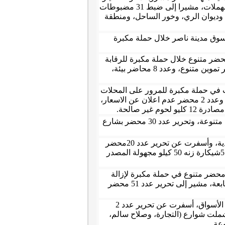
جرام آيس كريم مجهول المصدر، وتحرير 6 محاضر نظافة عامة لعدم وجود سلة مهملات، مشيرا إلى ضبط 31 مضبوطات
 وديوان الري، وخور الساحل، ومنطقة
هاج أنه تم ضبط 125 مخالفة مرافق بسوق مدينة ناصر خلال حملة مكبرة
 عبد المنعم على عبد القوي رئيس مركز ومدينة ساقلتة إلى تحرير عدد 28محضر متنوع خلال حملة مكبرة للرقابة
على الأسواق منها "عدد 3 محاضر تموين جنح، وعدد6محاضر صحة، وعدد 3 محاضر تموين متنوع، وعدد 8 محاضر بيئة،
نة جهينة إلى تحرير عدد 16 محضر مخالفات في حملة مكبرة للمرور على المحلات
التجارية والجزارة والمقاهي بالمدينة، منها عدد 7 محاضر عدم حمل شهادة صحية، وعدد 2 محضر عدم اعلان عن الاسعار،
.
وفي حي غرب سوهاج، قالت فريدة سلام رئيس الحي أنه تم رفع عدد 30 إشغالات متنوعة، وتحرير عدد 30 محضر بشارع
وذكر عدلي أبو عقيل رئيس مركز ومدينة طما أنه شنت حملة مكبرة لمراقبة الأغذية، وأسفرت عن تحرير عدد 20محضر
عدم حمل شهاده صحية ومصادرة 870 كيلو دقيق زيرو ناقص الوزن، وضبط عدد 55شيكارة زنه 50 كيلو مجهولة المصدر
 مركز ومدينة المراغة قال حازم أبو الخير رئيس المركز أنه تم تحرير عدد 27 محضر متنوع في حملة مكبرة لإزالة
اشغالات المقاهي والمحال التجارية بشوارع المدينة المراغة، والوحدات القروية التابعة، مشير إلى تحرير عدد 51 محضر
وقال على محمد رفاعي رئيس مركز ومدينة طهطا أنه نفذت حملة مكبرة لمتابعة الأسواق، أسفرت عن تحرير عدد 2
ملت شوارع (التجارة، وصلاح سالم،
.