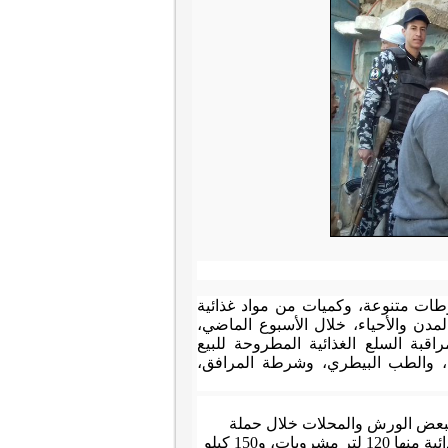
وهاج عن تحرير 224 محضر تمويني متنوع، وضبط 261 مضبوطات متنوعة، وكميات من مواد غذائية
مدن والأحياء، خلال الأسبوع الماضي،
قبة السلع الغذائية المطروحة للبيع
حة، والطب البيطري، وشرطة المرافق،
ة البلينا أنه تم ضبط عدد 9 مخالفات بيئية لبعض الورش والمحلات خلال حملة
مكبرة بقرية بنى حميل، مشيرا إلى تحرير 9 محاضر صحة متنوعة، وإعدام مواد غذائية منها 120 لتر مشروبات، و150 كيلو