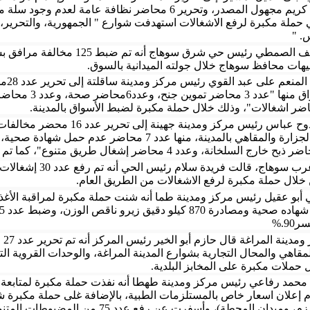
حملة مكبرة لرفع الاشغالات استهدفت شوارع " الجمهورية، والتحرير،
س
" .
وقال عاطف الصمطي رئيس حي شرق سو
جيهات محافظ سوهاج خلال جولته الميدانية بالسوق
.
وأشار
.
ولفت ممدوح عباس رئيس مركز ومدي
لال حملة مكبرة لرفع الاشغالات من الطريق العام
.
ر90
%.
وفي
 حملات مكبرة على المخابز البلدية
.
إعلان اسعار خاص بالمستلزمات الطبية، بالإضافة غلى حملة مكبرة ش
ميدان المحطة)، وأسفرت عن رفع عدد 75 من المضبوطات المتنوعة