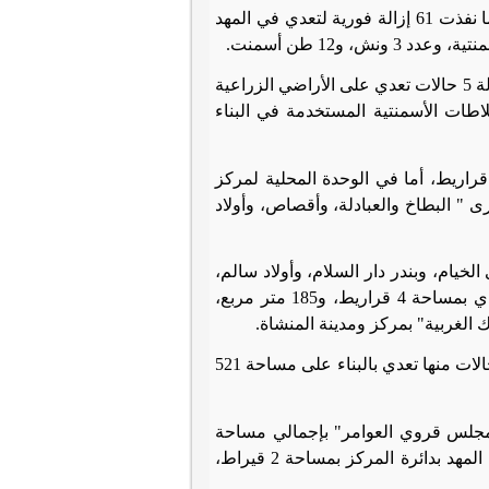
وأوضح المتحدث الرسمي لمحافظة سوهاج أن الوحدة المحلية لمركز ومدينة طما نفذت 61 إزالة فورية لتعدي في المهد
وأضاف أنه تم تنفيذ 21 إزالة فورية بمركز ومدينة أخميم لتعدي في المهد، منها إزالة 5 حالات تعدي على الأراضي الزراعية
م مصادرة الخلاطات الأسمنتية المستخدمة في البناء
ي مركز ومدينة طهطا، نفذت الوحدة المحلية 6 إزالات فورية على مساحة 6 قراريط، أما في الوحدة المحلية لمركز
ك الدولة بقرى " البطاخ والعبادلة، وأقصاص، وأولاد
1 حالة تعدي في المهد بمساحة ألف و300 متر، بقرى الخيام، وبندر دار السلام، وأولاد سالم،
والسلام، وقرية أولاد يحيى، بمركز ومدينة دار السلام، مضيفاً إزالة 9 حالات تعدي بمساحة 4 قراريط، و185 متر مربع،
ك الغربية" بمركز ومدينة المنشاة.
ولفت إلى أنه في مركز ومدينة سوهاج، تم تنفيذ 11 إزالة فورية لحالات تعدي، 7 حالات منها تعدي بالبناء على مساحة 521
 علام، والبربا، ومجلس قروي العوامر" بإجمالي مساحة
ألف و40 متر مربع، أما في مركز ومدينة جهينة، فقد تم إزالة 5 حالات تعدي في المهد بدائرة المركز بمساحة 2 قيراط،