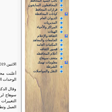
نائب السيد المحافظ
المحافظون السابقون
قرارات المحافظ
كيانات المحافظة
الديوان العام
المديريات
المراكز والأحياء
الهيئات
الثقافة والإعلام
الجامعات والمعاهد
المكتبات العامه
قصور الثقافه
أعلام المحافظه
متحف سوهاج
معلومات تهمك
الاثنين 29/4/2019م
الشرطة
النقل والمواصلات
الوحدات المحلية والمرا
وقال الدك
سوهاج لرؤ
العمل وتطو