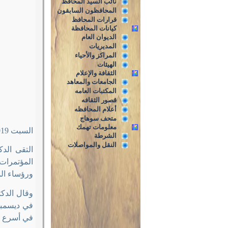
نائب السيد المحافظ
المحافظون السابقون
قرارات المحافظ
كيانات المحافظة
الديوان العام
المديريات
المراكز والأحياء
الهيئات
الثقافة والإعلام
الجامعات والمعاهد
المكتبات العامه
قصور الثقافه
أعلام المحافظه
متحف سوهاج
معلومات تهمك
السبت 16/2/2019م
الشرطة
النقل والمواصلات
التقى الد
المؤتمرات 
ورؤساء الم
وقال الدكت
في ديسمبر
في أسرع و