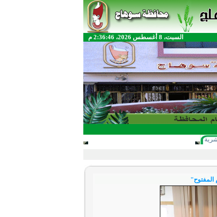
السبت، 8 أغسطس 2026، 2:36:46 م
شرية
 المفتوح"