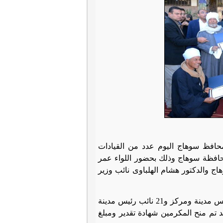
محافظ سوهاج اليوم عدد من القيادات
محافظة سوهاج وذلك بحضور اللواء عمر
ج والدكتور هشام الهلباوى نائب وزير
و شمل التكريم المحاسب كمال شلبى السكرتير العام المساعد و 11 رئيس مجلس مدينة ومركز و21 نائب رئيس مدينة
لحضارى و20 من عمال النظافة, وقد تم منح المكرمين شهادة تقدير ومبلغ