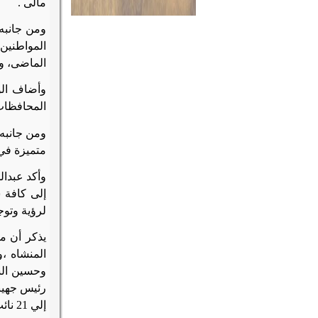
مالى
.
ومن جانبه 
المواطنين
الماضى، وخ
وأضاف الو
المحافظات
ومن جانبه 
متميزة في 
وأكد عبدال
لرؤية وتوج
يذكر أن م
المنشاه ،
وحسين الس
رئيس جهين
إلي 21 نائب و5 من العاملين بالتنسيق الحضارى و14 رئيس قرية و20 عامل نظافة