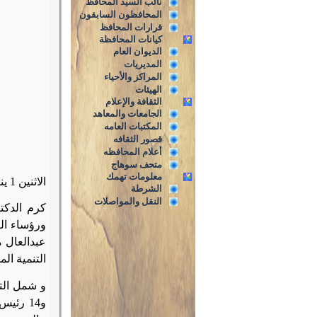
نائب السيد المحافظ
المحافظون السابقون
قرارات المحافظ
كيانات المحافظة
الديوان العام
المديريات
المراكز والأحياء
الهيئات
الثقافة والإعلام
الجامعات والمعاهد
المكتبات العامه
قصور الثقافه
أعلام المحافظه
متحف سوهاج
معلومات تهمك
الاثنين 1 يناير 2018 م
الشرطة
النقل والمواصلات
كرم الدكت
ورؤساء ال
عبدالعال 
التنمية الم