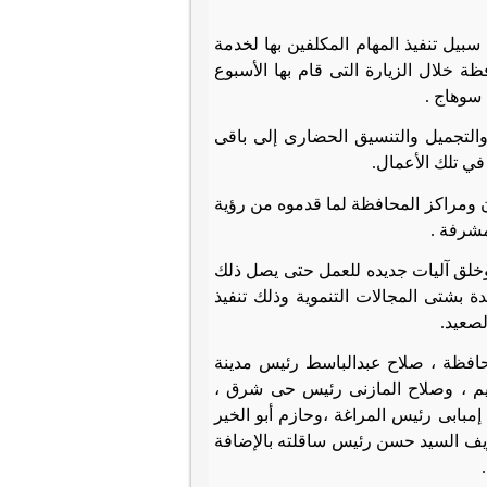
سبيل تنفيذ المهام المكلفين بها لخدمة
 خلال الزيارة التى قام بها الأسبوع
 سوهاج
.
لتجميل والتنسيق الحضارى إلى باقى
ي تلك الأعمال.
ن ومراكز المحافظة لما قدموه من رؤية
لمشرفة
.
 وخلق آليات جديده للعمل حتى يصل ذلك
 وأن عام 2018 سيكون إنطلاقه جديدة بشتى المجالات التنموية وذلك تنفيذ
لصعيد
.
حافظة ، صلاح عبدالباسط رئيس مدينة
يم ، وصلاح المازنى رئيس حى شرق ،
ابى رئيس المراغة ،وحازم أبو الخير
يف السيد حسن رئيس ساقلته بالإضافة
.