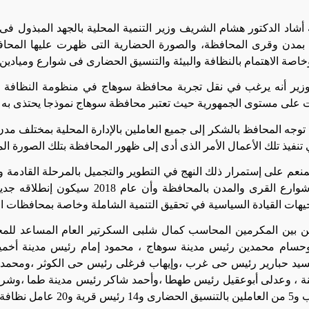
أشاد الدكتور هشام الشريف وزير التنمية المحلية بالجهد المبذول فى 
 بمدن وقرى المحافظة، والصورة الحضارية التى ظهرت عليها المحافظة
اصة الاهتمام بالنظافة والبيئة والتنسيق الحضارى فى شوارع وميادين
زير أنه يرغب في نقل تجربة محافظة سوهاج في منظومة النظافة وا
 على مستوى الجمهورية حيث تعتبر محافظة سوهاج نموذجا يحتذى به ف
توجه المحافظ بالشكر إلى جميع العاملين بالإدارة المحلية بمختلف مد
تنفيذ تلك الأعمال الأمر الذى أدى إلى ظهور المحافظة بتلك الصورة ا
منعم على إستمرار ذلك النهج في التطوير والتجميل بالمرحلة القادمة
إلى كافة شوارع القرى والمدن بالمحافظة
يهات القيادة السياسية في تحقيق التنمية الشاملة وخاصة بمحافظات ا
ن بين المكرمين المحاسب كمال شلبى السكرتير العام المساعد للم
وحسام محمدين رئيس مدينة سوهاج ، محمود إمام رئيس مدينة أخم
يد حبارير رئيس حى غرب ،وإيهاب فرغلى رئيس حى الكوثر ،ومحمد إمب
ة ، وعدلى أبوعقيل رئيس طهطا ،وأحمد شاكر رئيس مدينة طما ،وشر