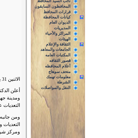
نائب السيد المحافظ
المحافظون السابقون
قرارات المحافظ
كيانات المحافظة
الديوان العام
المديريات
المراكز والأحياء
الهيئات
الثقافة والإعلام
الجامعات والمعاهد
المكتبات العامه
قصور الثقافه
أعلام المحافظه
متحف سوهاج
معلومات تهمك
الاثنين 31 يوليو 2017م
الشرطة
النقل والمواصلات
ومدينة جهي
التعديات ع
ومن جانبه 
ومركز شر