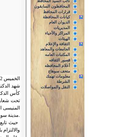
نائب السيد المحافظ
المحافظون السابقون
قرارات المحافظ
كيانات المحافظة
الديوان العام
المديريات
المراكز والأحياء
الهيئات
الثقافة والإعلام
الجامعات والمعاهد
المكتبات العامه
قصور الثقافه
أعلام المحافظه
متحف سوهاج
معلومات تهمك
الخميس 22 يونية 2017 م
الشرطة
شهد الدكت
النقل والمواصلات
كأس الدكت
المنيسى ا
.
مدينة سوه
حيث تابع
والالتزام 