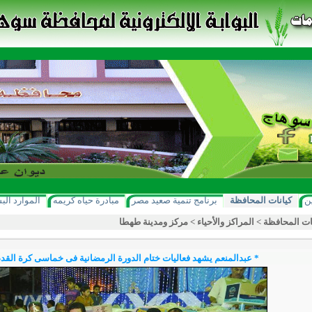
ن
كيانات المحافظة
برنامج تنمية صعيد مصر
مبادرة حياه كريمه
الموارد الب
ات المحافظة
>
المراكز والأحياء
>
مركز ومدينة طهطا
* عبدالمنعم يشهد فعاليات ختام الدورة الرمضانية فى خماسى كرة الق