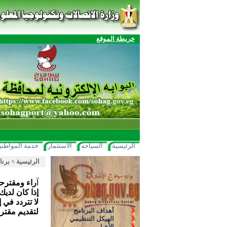
خريطة الموقع
الرئيسية
السياحه
الاستثمار
خدمة المواطني
الرئيسية
>
برنا
آ
راء ومقترح
إذا كان لدي
لا تتردد في 
أهداف البرنامج
لتقديم مقت
الهيكل التنظيمي
الأخبار