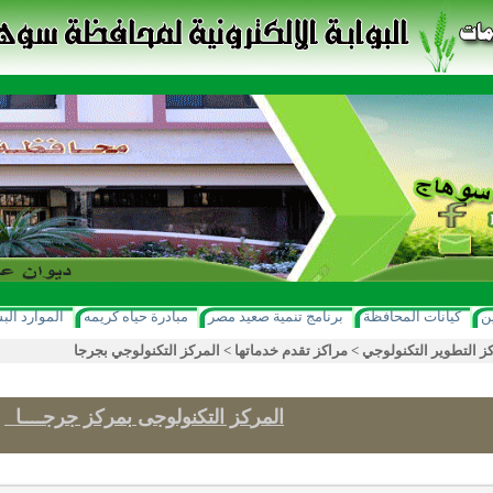
ن
كيانات المحافظة
برنامج تنمية صعيد مصر
مبادرة حياه كريمه
الموارد الب
ز التطوير التكنولوجي
>
مراكز تقدم خدماتها
>
المركز التكنولوجي بجرجا
المر
كز التكنولوجى
بمركز جرجــــا