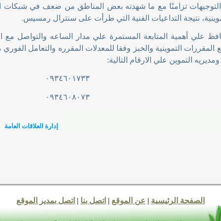
التوجيهات تزامنًا مع ما شهدته بعض المناطق من ضعف في شبكات ا
موينية، نتيجة التداعيات الفنية التي طرأت على سنترال رمسيس
.
افظ علي أهمية المتابعة المستمرة علي مدار الساعه والتواصل مع ا
لمقررات التموينية والخبز وفقا للمعدلات المقرره والتعامل الفور
مديريه التموين علي الارقام التالية
:
٠٩٣٤٦٠١٧٣٣
٠٩٣٤٦٠٨٠٧٣
إدارة العلاقات العامة
الصفحة الرئيسية
|
عن الموقع
|
اتصل بنا
|
اتصل بمدير الموقع