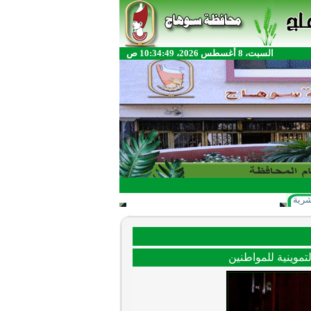
السبت، 8 أغسطس 2026، 10:34:49 ص
شرية
موينية للمواطنين