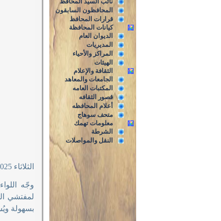
نائب السيد المحافظ
المحافظون السابقون
قرارات المحافظ
كيانات المحافظة
الديوان العام
المديريات
المراكز والأحياء
الهيئات
الثقافة والإعلام
الجامعات والمعاهد
المكتبات العامه
قصور الثقافه
أعلام المحافظه
متحف سوهاج
معلومات تهمك
الشرطة
النقل والمواصلات
الثلاثاء 8/7/2025م
وجّه اللوا
لمفتشي الت
بسهولة ويُ