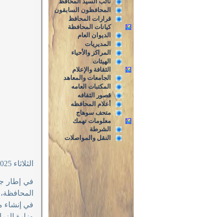
نائب السيد المحافظ
المحافظون السابقون
قرارات المحافظ
كيانات المحافظة
الديوان العام
المديريات
المراكز والأحياء
الهيئات
الثقافة والإعلام
الجامعات والمعاهد
المكتبات العامه
قصور الثقافه
أعلام المحافظه
متحف سوهاج
معلومات تهمك
الشرطة
النقل والمواصلات
الثلاثاء 11/3/2025م
في إطار جه
المحافظة، 
في إنشاء مص
وزارة الزرا