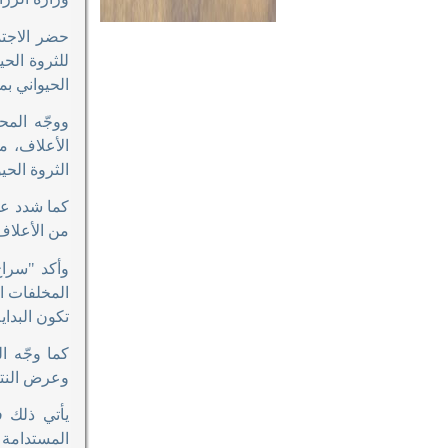
حضر الاجتم
للثروة الحي
الحيواني بم
ووجّه الم
الأعلاف، م
الثروة الحي
كما شدد عل
من الأعلاف
وأكد "سراج
المخلفات ا
تكون البدا
وعرض النتا
يأتي ذلك ف
المستدامة 