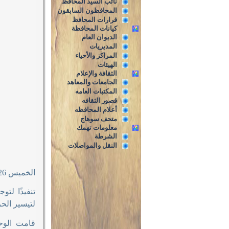
نائب السيد المحافظ
المحافظون السابقون
قرارات المحافظ
كيانات المحافظة
الديوان العام
المديريات
المراكز والأحياء
الهيئات
الثقافة والإعلام
الجامعات والمعاهد
المكتبات العامه
قصور الثقافه
أعلام المحافظه
متحف سوهاج
معلومات تهمك
الشرطة
النقل والمواصلات
الخميس 5/2/2026م
تنفيذًا لت
لتيسير الح
قامت الوح