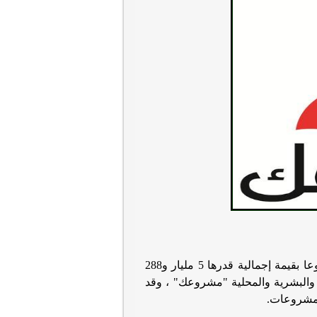
أعلن اللواء دكتور عبد الفتاح سراج محافظ سوهاج عن تنفيذ 25 ألفا و823 مشروعا بقيمة إجمالية قدرها 5 مليار و288
عية والبشرية والمحلية "مشروعك" ، وقد
لمشروعات
.